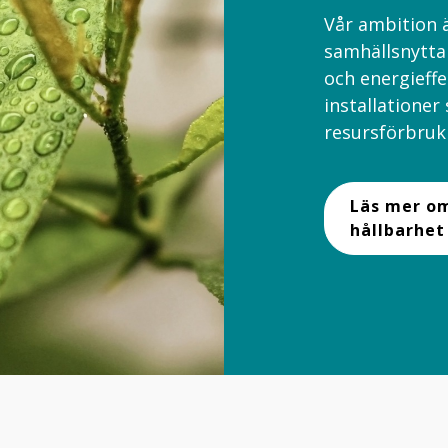
Vår ambition är
samhällsnytt
och energieffe
installationer 
resursförbruk
Läs mer om
hållbarhet