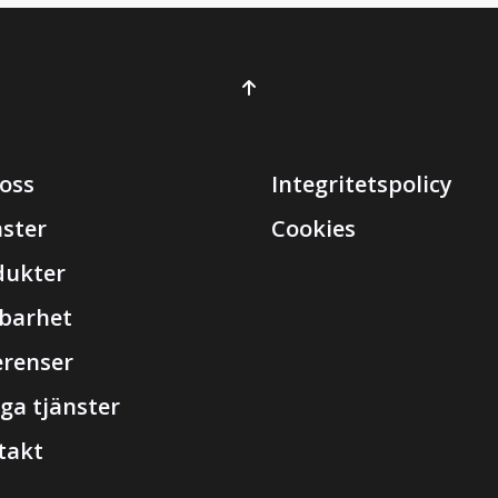
oss
Integritetspolicy
nster
Cookies
dukter
lbarhet
erenser
ga tjänster
takt
T