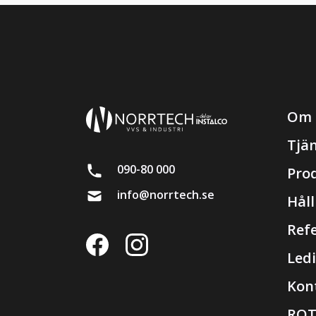
Om 
Tjä
090-80 000
Pro
info@norrtech.se
Hål
Ref
Ledi
Kon
RO